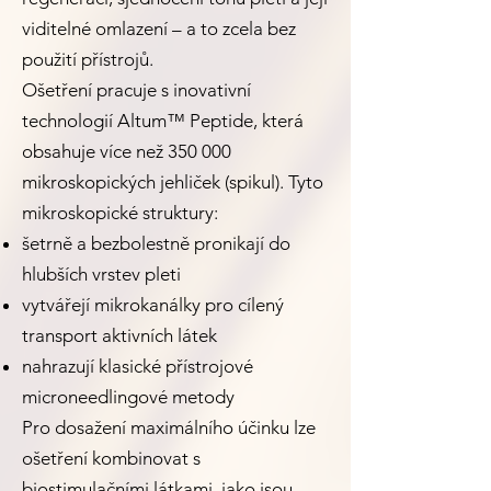
viditelné omlazení – a to zcela bez
použití přístrojů.
Ošetření pracuje s inovativní
technologií Altum™ Peptide, která
obsahuje více než 350 000
mikroskopických jehliček (spikul). Tyto
mikroskopické struktury:
šetrně a bezbolestně pronikají do
hlubších vrstev pleti
vytvářejí mikrokanálky pro cílený
transport aktivních látek
nahrazují klasické přístrojové
microneedlingové metody
Pro dosažení maximálního účinku lze
ošetření kombinovat s
biostimulačními látkami, jako jsou