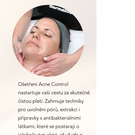
Ošetření Acne Control
nastartuje vaši cestu za skutečně
čistou pletí. Zahrnuje techniky
pro uvolnění pórů, extrakci i
přípravky s antibakteriálními
látkami, které se postarají o
jakýkoliv typ akné, ať už jde o