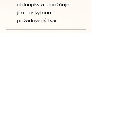
chloupky a umožňuje
jim poskytnout
požadovaný tvar.
My Lamination
lash lifting & lash botox