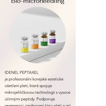
Bio-microneedling
IDENEL PEPTAXEL
je profesionální korejské estetické
ošetření pleti, které spojuje
mikrojehličkovou technologii s vysoce
účinnými peptidy. Podporuje
regeneraci, sjednocení tónu pleti a její